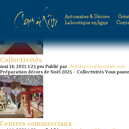
Archives de tags : centres c
Automates & Décors
Créa
La boutique en ligne
Cont
Collectivités
mai 14, 2025 1:23 pm
Publié par
clairdereve@hotmail.com
Préparation décors de Noël 2025 – Collectivités Vous pouv
Centres commerciaux