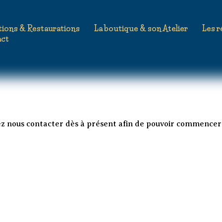
ommerciaux
tions & Restaurations
La boutique & son Atelier
Les r
act
ez nous contacter dès à présent afin de pouvoir commencer