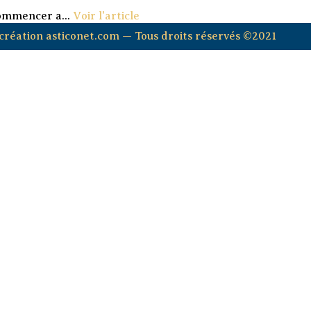
commencer a...
Voir l'article
création asticonet.com — Tous droits réservés ©2021