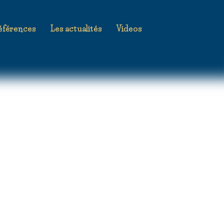
éférences
Les actualités
Videos
création asticonet.com — Tous droits réservés ©2021