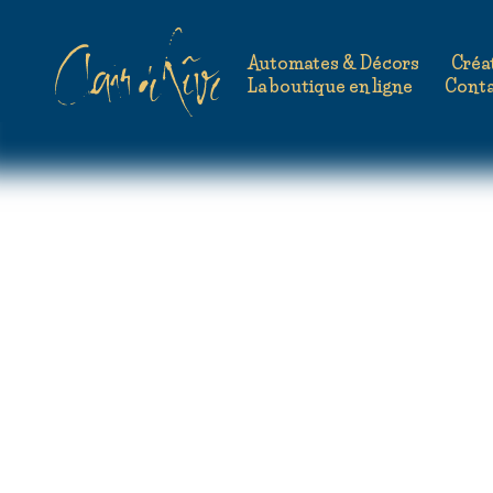
Automates & Décors
Créa
Mentions légales
Poli
La boutique en ligne
Cont