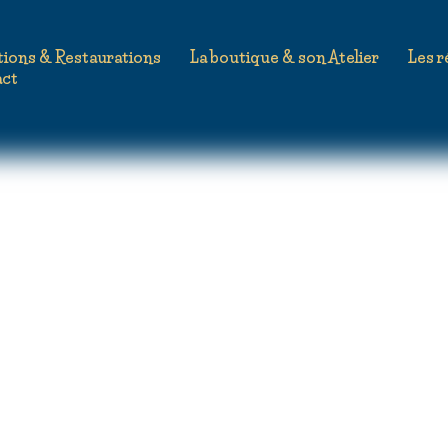
tions & Restaurations
La boutique & son Atelier
Les r
tique de confidentialité
Une 
act