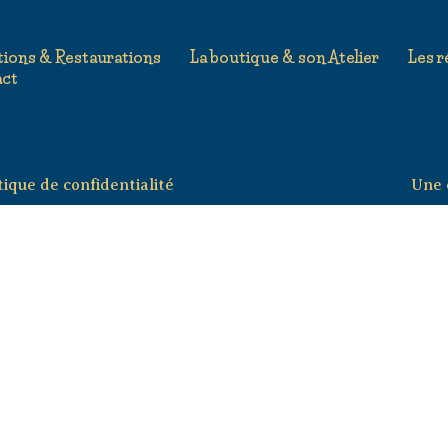
Paques
tions & Restaurations
La boutique & son Atelier
Les r
act
tique de confidentialité
Une 