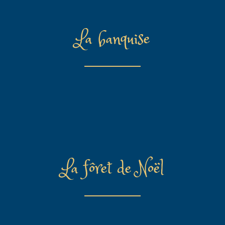
La banquise
La fôret de Noël